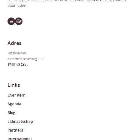
dóór leden.
Adres
Het Retailhuis
Arnhemse Bovenweg 100
3708 AG Zeist
Links
Over Kern
Agenda
Blog
Lidmaatschap
Partners
International