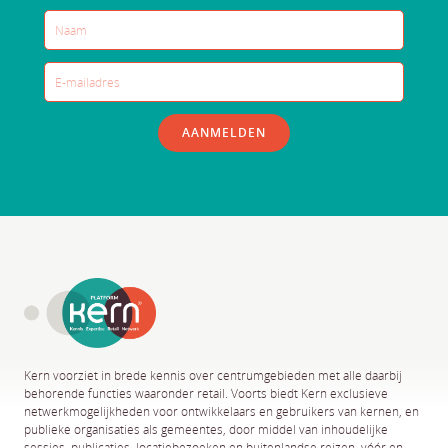
AANMELDEN
Kern voorziet in brede kennis over centrumgebieden met alle daarbij
behorende functies waaronder retail. Voorts biedt Kern exclusieve
netwerkmogelijkheden voor ontwikkelaars en gebruikers van kernen, en
publieke organisaties als gemeentes, door middel van inhoudelijke
sessies, publicaties, locatiebezoeken en buitenlandse reizen, vóór en