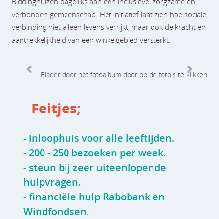
Biddinghuizen dagelijks aan een inclusieve, zorgzame en
verbonden gemeenschap. Het initiatief laat zien hoe sociale
verbinding niet alleen levens verrijkt, maar ook de kracht en
aantrekkelijkheid van een winkelgebied versterkt.
Blader door het fotoalbum door op de foto's te klikken
Een footer tekst. Lorem ipsum dolor sit amet, consectetur
adipis cin elit. Nunc purus libero, interdum sed blandit acp
Feitjes;
retium facilisis turpis.
- inloophuis voor alle leeftijden.
- 200 - 250 bezoeken per week.
- steun bij zeer uiteenlopende
hulpvragen.
- financiële hulp Rabobank en
Windfondsen.