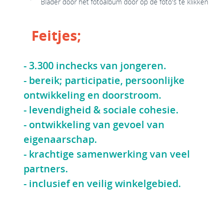
Blader door het fotoalbum door op de foto's te klikken
Een footer tekst. Lorem ipsum dolor sit amet, consectetur
adipis cin elit. Nunc purus libero, interdum sed blandit acp
Feitjes;
retium facilisis turpis.
- 3.300 inchecks van jongeren.
- bereik; participatie, persoonlijke
ontwikkeling en doorstroom.
- levendigheid & sociale cohesie.
- ontwikkeling van gevoel van
eigenaarschap.
- krachtige samenwerking van veel
partners.
- inclusief en veilig winkelgebied.