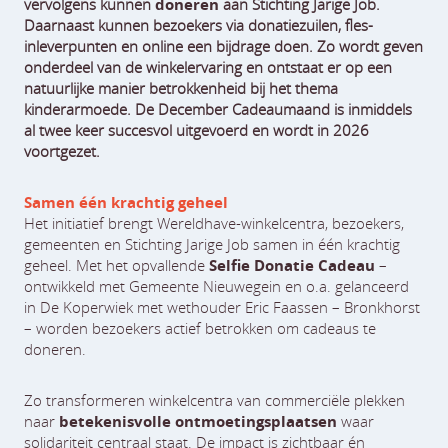
vervolgens kunnen
doneren
aan Stichting Jarige Job.
Daarnaast kunnen bezoekers via donatiezuilen, fles-
inleverpunten en online een bijdrage doen. Zo wordt geven
onderdeel van de winkelervaring en ontstaat er op een
natuurlijke manier betrokkenheid bij het thema
kinderarmoede. De December Cadeaumaand is inmiddels
al twee keer succesvol uitgevoerd en wordt in 2026
voortgezet.
Samen één krachtig geheel
Het initiatief brengt Wereldhave-winkelcentra, bezoekers,
gemeenten en Stichting Jarige Job samen in één krachtig
geheel. Met het opvallende
Selfie Donatie Cadeau
–
ontwikkeld met Gemeente Nieuwegein en o.a. gelanceerd
in De Koperwiek met wethouder Eric Faassen – Bronkhorst
– worden bezoekers actief betrokken om cadeaus te
doneren.
Zo transformeren winkelcentra van commerciële plekken
naar
betekenisvolle ontmoetingsplaatsen
waar
solidariteit centraal staat. De impact is zichtbaar én